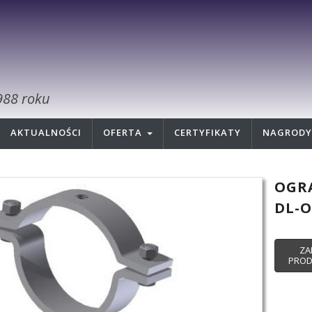
988 roku
AKTUALNOŚCI
OFERTA
CERTYFIKATY
NAGRODY
OGR
DL-O