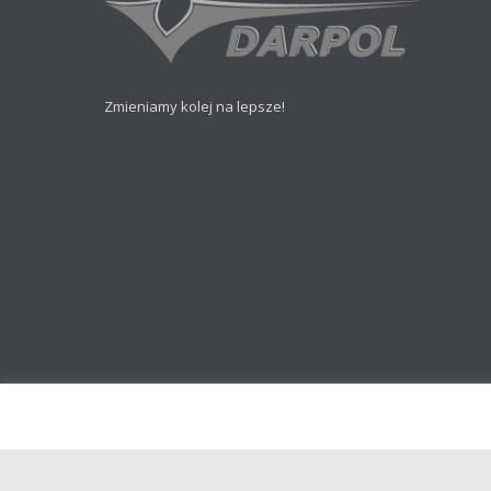
Zmieniamy kolej na lepsze!
Części do pojazdów szynowych
Cięcie laserowe i obróbka metali