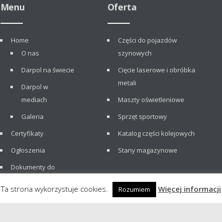
Menu
Oferta
Home
Części do pojazdów
O nas
szynowych
Darpol na świecie
Cięcie laserowe i obróbka
metali
Darpol w
mediach
Maszty oświetleniowe
Galeria
Sprzęt sportowy
Certyfikaty
Katalog części kolejowych
Ogłoszenia
Stany magazynowe
Dokumenty do
pobrania
Ta strona wykorzystuje cookies.
Więcej informacji
Rozumiem
Maszty oświetleniowe
Sprzęt sportowy
Katalog części kolejowych
Sta