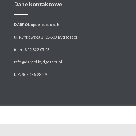
Dane kontaktowe
DARPOL sp. z o.o. sp. k.
ul. Rynkowska 2, 85-503 Bydgoszcz
tel. +48 52 322 05 63
info@darpol.bydgoszcz.pl
NIP: 967-136-28-29
Powered by: Talem Technologies
ny magazynowe