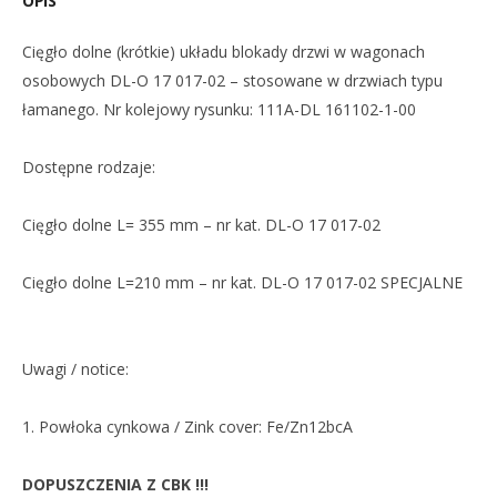
OPIS
Cięgło dolne (krótkie) układu blokady drzwi w wagonach
osobowych DL-O 17 017-02 – stosowane w drzwiach typu
łamanego. Nr kolejowy rysunku: 111A-DL 161102-1-00
Dostępne rodzaje:
Cięgło dolne L= 355 mm – nr kat. DL-O 17 017-02
Cięgło dolne L=210 mm – nr kat. DL-O 17 017-02 SPECJALNE
Uwagi / notice:
1. Powłoka cynkowa / Zink cover: Fe/Zn12bcA
DOPUSZCZENIA Z CBK !!!