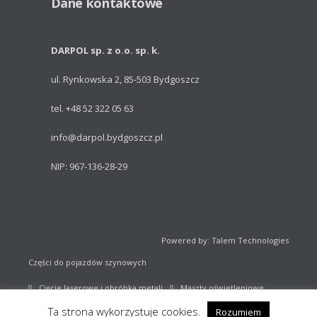
Dane kontaktowe
DARPOL sp. z o.o. sp. k.
ul. Rynkowska 2, 85-503 Bydgoszcz
tel. +48 52 322 05 63
info@darpol.bydgoszcz.pl
NIP: 967-136-28-29
Powered by: Talem Technologies
Części do pojazdów szynowych
Cięcie laserowe i obróbka metali
Maszty oświetleniowe
Ta strona wykorzystuje cookies.
Rozumiem
Sprzęt sportowy
Katalog części kolejowych