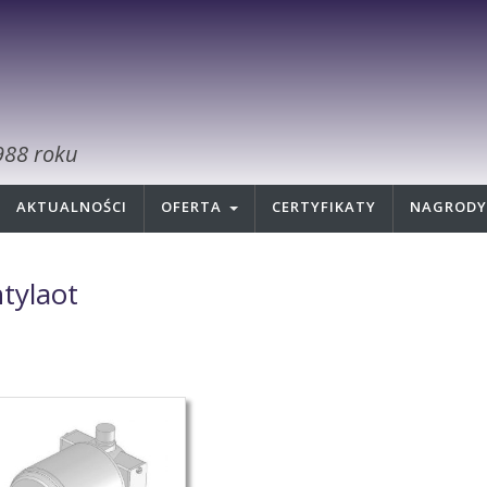
988 roku
AKTUALNOŚCI
OFERTA
CERTYFIKATY
NAGRODY
tylaot