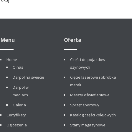
Menu
Oferta
Home
Części do pojazdów
O nas
szynowych
Darpol na świecie
Cięcie laserowe i obróbka
metali
Darpol w
mediach
Maszty oświetleniowe
Galeria
Sprzęt sportowy
Certyfikaty
Katalog części kolejowych
Ogłoszenia
Stany magazynowe