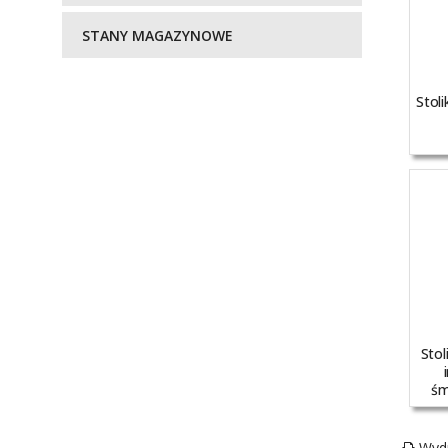
STANY MAGAZYNOWE
Stol
Stol
śm
Wydr