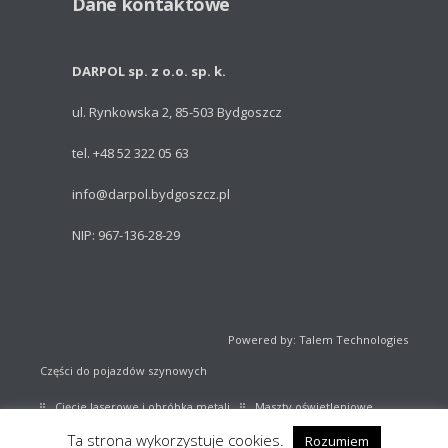
Dane kontaktowe
DARPOL sp. z o.o. sp. k.
ul. Rynkowska 2, 85-503 Bydgoszcz
tel. +48 52 322 05 63
info@darpol.bydgoszcz.pl
NIP: 967-136-28-29
Powered by: Talem Technologies
Części do pojazdów szynowych
Cięcie laserowe i obróbka metali
Maszty oświetleniowe
Ta strona wykorzystuje cookies.
Rozumiem
Sprzęt sportowy
Katalog części kolejowych