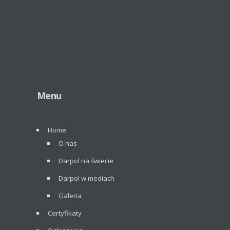
Menu
Home
O nas
Darpol na świecie
Darpol w mediach
Galeria
Certyfikaty