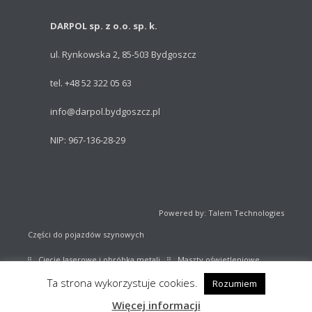
DARPOL sp. z o.o. sp. k.
ul. Rynkowska 2, 85-503 Bydgoszcz
tel. +48 52 322 05 63
info@darpol.bydgoszcz.pl
NIP: 967-136-28-29
Powered by: Talem Technologies
Części do pojazdów szynowych
Cięcie laserowe i obróbka metali
Maszty oświetleniowe
Ta strona wykorzystuje cookies.
Rozumiem
Sprzęt sportowy
Katalog części kolejowych
Więcej informacji
Stany magazynowe