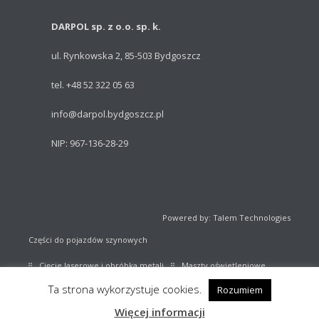
DARPOL sp. z o.o. sp. k.
ul. Rynkowska 2, 85-503 Bydgoszcz
tel. +48 52 322 05 63
info@darpol.bydgoszcz.pl
NIP: 967-136-28-29
Powered by: Talem Technologies
Części do pojazdów szynowych
Cięcie laserowe i obróbka metali
Maszty oświetleniowe
Ta strona wykorzystuje cookies.
Rozumiem
Sprzęt sportowy
Katalog części kolejowych
Więcej informacji
Stany magazynowe