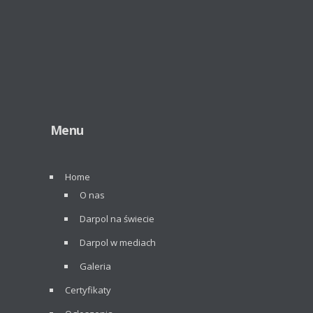
Menu
Home
O nas
Darpol na świecie
Darpol w mediach
Galeria
Certyfikaty