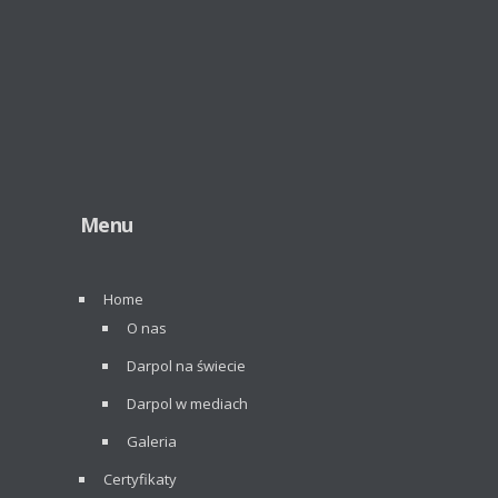
Menu
Home
O nas
Darpol na świecie
Darpol w mediach
Galeria
Certyfikaty