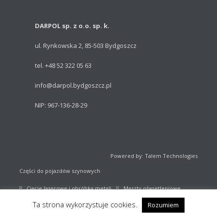
DARPOL sp. z o.o. sp. k.
ul. Rynkowska 2, 85-503 Bydgoszcz
tel. +48 52 322 05 63
info@darpol.bydgoszcz.pl
NIP: 967-136-28-29
Powered by: Talem Technologies
Części do pojazdów szynowych
Cięcie laserowe i obróbka metali
Maszty oświetleniowe
Ta strona wykorzystuje cookies.
Rozumiem
Sprzęt sportowy
Katalog części kolejowych