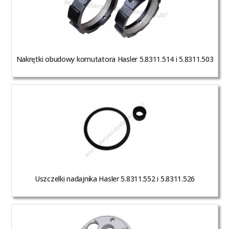
Nakrętki obudowy komutatora Hasler 5.8311.514 i 5.8311.503
Uszczelki nadajnika Hasler 5.8311.552 i 5.8311.526