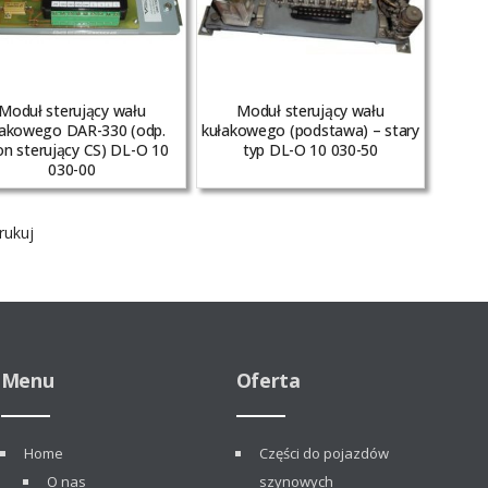
Moduł sterujący wału
Moduł sterujący wału
łakowego DAR-330 (odp.
kułakowego (podstawa) – stary
on sterujący CS) DL-O 10
typ DL-O 10 030-50
030-00
ukuj
Menu
Oferta
Home
Części do pojazdów
O nas
szynowych