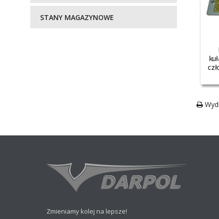
STANY MAGAZYNOWE
ku
czł
Wydr
Zmieniamy kolej na lepsze!