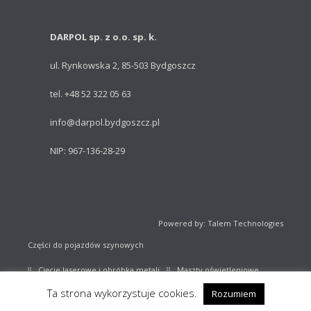
DARPOL sp. z o.o. sp. k.
ul. Rynkowska 2, 85-503 Bydgoszcz
tel. +48 52 322 05 63
info@darpol.bydgoszcz.pl
NIP: 967-136-28-29
Powered by: Talem Technologies
Części do pojazdów szynowych
Cięcie laserowe i obróbka metali
Maszty oświetleniowe
Ta strona wykorzystuje cookies.
Rozumiem
Sprzęt sportowy
Katalog części kolejowych