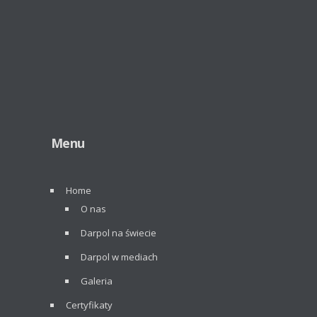
Menu
Home
O nas
Darpol na świecie
Darpol w mediach
Galeria
Certyfikaty