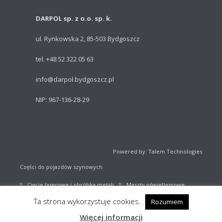
DARPOL sp. z o.o. sp. k.
ul. Rynkowska 2, 85-503 Bydgoszcz
tel. +48 52 322 05 63
info@darpol.bydgoszcz.pl
NIP: 967-136-28-29
Powered by: Talem Technologies
Części do pojazdów szynowych
Cięcie laserowe i obróbka metali
Maszty oświetleniowe
Ta strona wykorzystuje cookies.
Rozumiem
Sprzęt sportowy
Katalog części kolejowych
Więcej informacji
Stany magazynowe