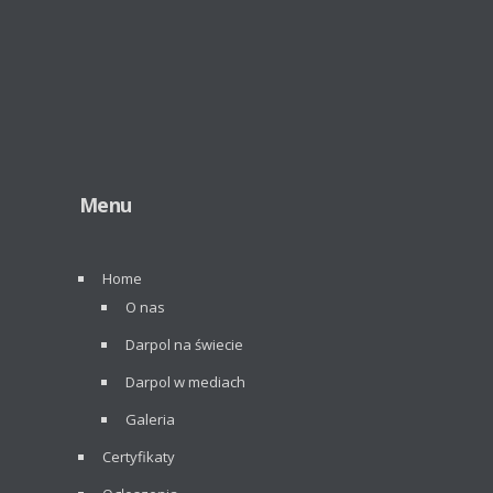
Menu
Home
O nas
Darpol na świecie
Darpol w mediach
Galeria
Certyfikaty