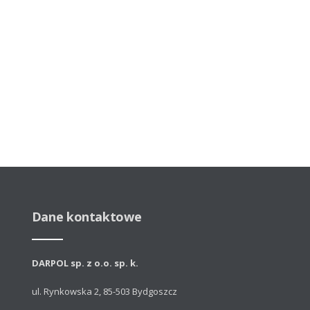
Dane kontaktowe
DARPOL sp. z o.o. sp. k.
ul. Rynkowska 2, 85-503 Bydgoszcz