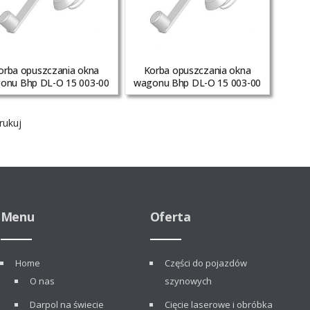
orba opuszczania okna
Korba opuszczania okna
onu Bhp DL-O 15 003-00
wagonu Bhp DL-O 15 003-00
ukuj
Menu
Oferta
Home
Części do pojazdów
O nas
szynowych
Darpol na świecie
Cięcie laserowe i obróbka