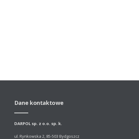
Dane kontaktowe
DARPOL sp. z o.o. sp. k.
ul. Rynkowska 2, 85-503 Bydgoszcz