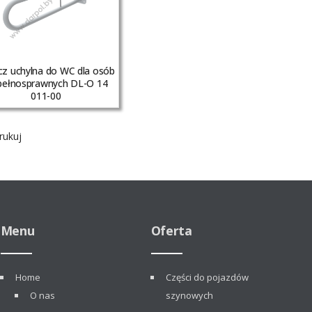
cz uchylna do WC dla osób
pełnosprawnych DL-O 14
011-00
ukuj
Menu
Oferta
Home
Części do pojazdów
O nas
szynowych