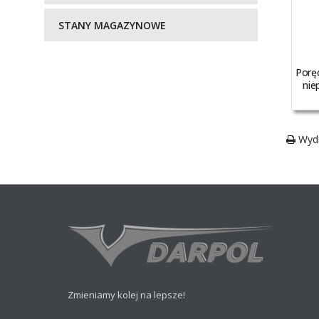
STANY MAGAZYNOWE
Porę
nie
Wydr
Zmieniamy kolej na lepsze!