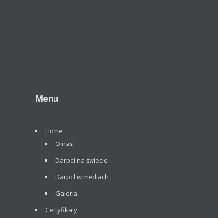
Menu
Home
O nas
Darpol na świecie
Darpol w mediach
Galeria
Certyfikaty