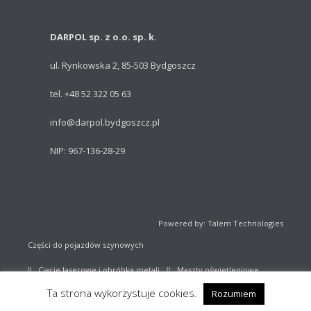
DARPOL sp. z o.o. sp. k.
ul. Rynkowska 2, 85-503 Bydgoszcz
tel. +48 52 322 05 63
info@darpol.bydgoszcz.pl
NIP: 967-136-28-29
Powered by: Talem Technologies
Części do pojazdów szynowych
Cięcie laserowe i obróbka metali
Maszty oświetleniowe
Ta strona wykorzystuje cookies.
Rozumiem
Sprzęt sportowy
Katalog części kolejowych