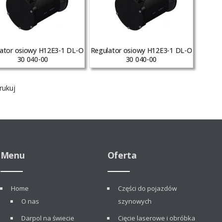
ator osiowy H12E3-1 DL-O
Regulator osiowy H12E3-1 DL-O
30 040-00
30 040-00
ukuj
Menu
Oferta
Home
Części do pojazdów
O nas
szynowych
Darpol na świecie
Cięcie laserowe i obróbka