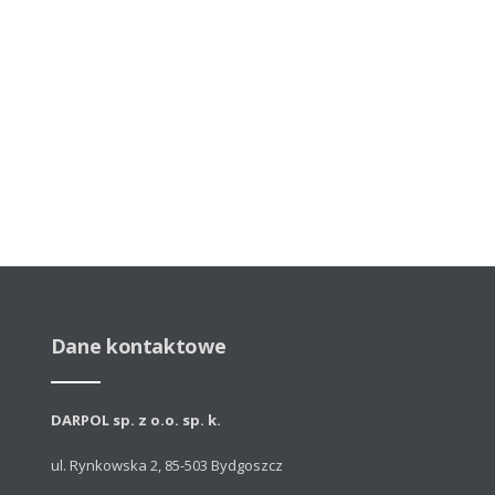
Dane kontaktowe
DARPOL sp. z o.o. sp. k.
ul. Rynkowska 2, 85-503 Bydgoszcz