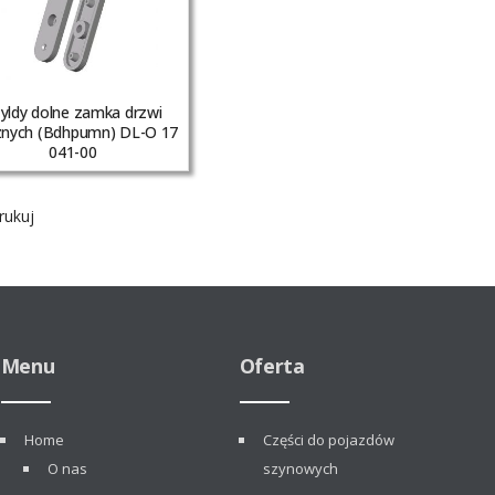
yldy dolne zamka drzwi
nych (Bdhpumn) DL-O 17
041-00
ukuj
Menu
Oferta
Home
Części do pojazdów
O nas
szynowych