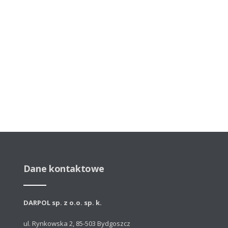
Dane kontaktowe
DARPOL sp. z o.o. sp. k.
ul. Rynkowska 2, 85-503 Bydgoszcz