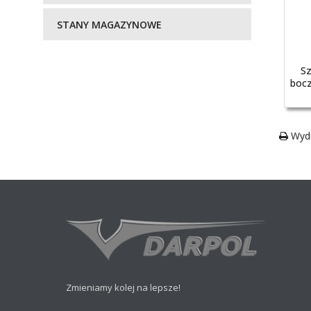
STANY MAGAZYNOWE
Sz
bocz
Wydr
Zmieniamy kolej na lepsze!