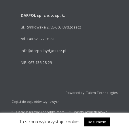
DARPOL sp. z o.o. sp. k.
ul. Rynkowska 2, 85-503 Bydgoszcz
tel. +48 52 322 05 63
info@darpol.bydgoszcz.pl
NIP: 967-136-28-29
Powered by: Talem Technologies
Części do pojazdów szynowych
Cięcie laserowe i obróbka metali
Maszty oświetleniowe
Ta strona wykorzystuje cookies.
Rozumiem
Sprzęt sportowy
Katalog części kolejowych