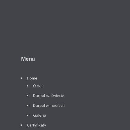
Menu
Home
O nas
Darpol na świecie
Darpol w mediach
Galeria
Certyfikaty