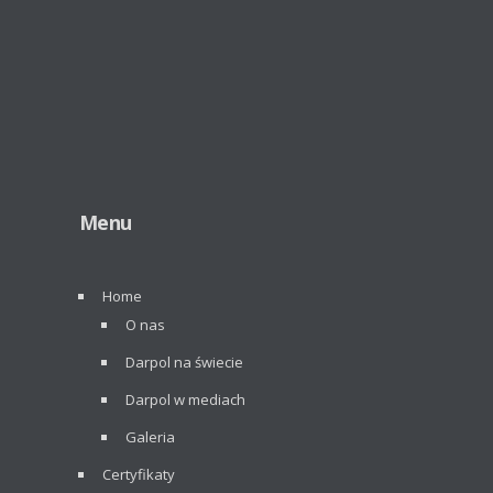
Menu
Home
O nas
Darpol na świecie
Darpol w mediach
Galeria
Certyfikaty