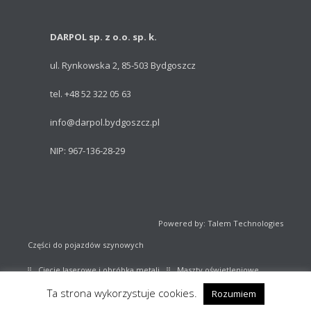
DARPOL sp. z o.o. sp. k.
ul. Rynkowska 2, 85-503 Bydgoszcz
tel. +48 52 322 05 63
info@darpol.bydgoszcz.pl
NIP: 967-136-28-29
Powered by: Talem Technologies
Części do pojazdów szynowych
Cięcie laserowe i obróbka metali
Maszty oświetleniowe
Ta strona wykorzystuje cookies.
Rozumiem
Sprzęt sportowy
Katalog części kolejowych