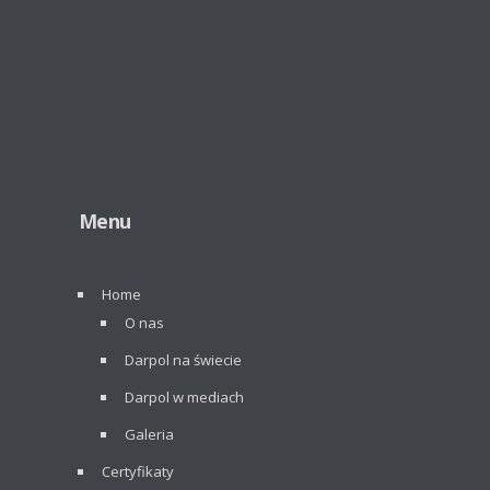
Menu
Home
O nas
Darpol na świecie
Darpol w mediach
Galeria
Certyfikaty