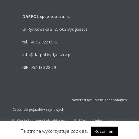
DARPOL sp. z o.o. sp. k.
ul. Rynkowska 2, 85-503 Bydgoszcz
tel. +48 52 322 05 63
info@darpol.bydgoszcz.pl
NIP: 967-136-28-29
Powered by: Talem Technologies
Części do pojazdów szynowych
Cięcie laserowe i obróbka metali
Maszty oświetleniowe
Ta strona wykorzystuje cookies.
Rozumiem
Sprzęt sportowy
Katalog części kolejowych