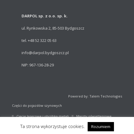
DARPOL sp. z o.o. sp. k.
ul. Rynkowska 2, 85-503 Bydgoszcz
tel. +48 52 322 05 63
info@darpol.bydgoszcz.pl
NIP: 967-136-28-29
Powered by: Talem Technologies
Części do pojazdów szynowych
Cięcie laserowe i obróbka metali
Maszty oświetleniowe
Ta strona wykorzystuje cookies.
Rozumiem
Sprzęt sportowy
Katalog części kolejowych