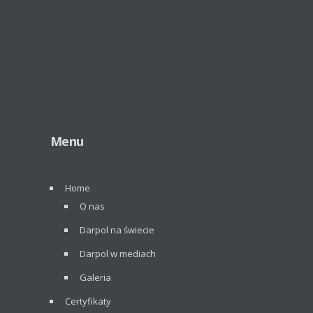
Menu
Home
O nas
Darpol na świecie
Darpol w mediach
Galeria
Certyfikaty