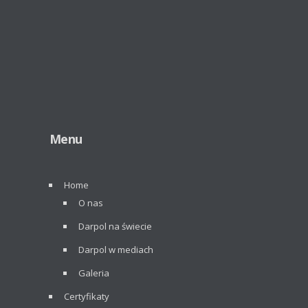
Menu
Home
O nas
Darpol na świecie
Darpol w mediach
Galeria
Certyfikaty