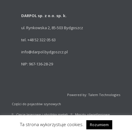
DARPOL sp. z o.o. sp. k.
ul. Rynkowska 2, 85-503 Bydgoszcz
tel. +48 52 322 05 63
info@darpol.bydgoszcz.pl
NIP: 967-136-28-29
Powered by: Talem Technologies
Części do pojazdów szynowych
Cięcie laserowe i obróbka metali
Maszty oświetleniowe
Ta strona wykorzystuje cookies.
Rozumiem
Sprzęt sportowy
Katalog części kolejowych