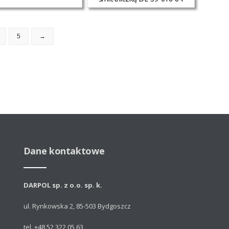
5
→
Dane kontaktowe
DARPOL sp. z o.o. sp. k.
ul. Rynkowska 2, 85-503 Bydgoszcz
tel. +48 52 322 05 63