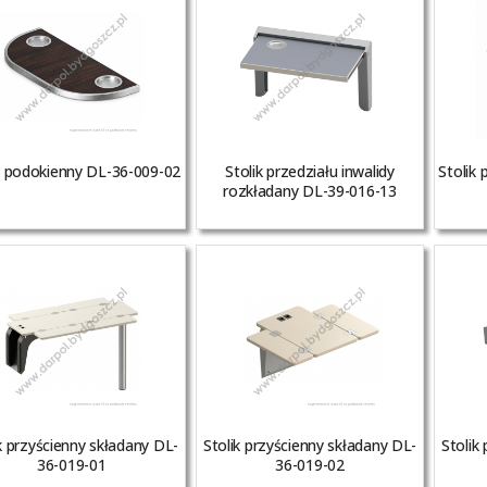
k podokienny DL-36-009-02
Stolik przedziału inwalidy
Stolik
rozkładany DL-39-016-13
k przyścienny składany DL-
Stolik przyścienny składany DL-
Stolik
36-019-01
36-019-02