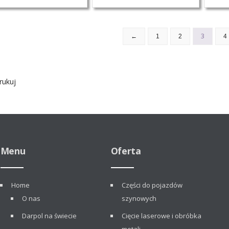
3
←
1
2
4
ukuj
Menu
Oferta
Home
Części do pojazdów
O nas
szynowych
Darpol na świecie
Cięcie laserowe i obróbka
metali