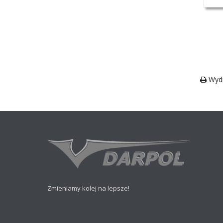
Wydr
Zmieniamy kolej na lepsze!