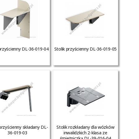
 przyścienny DL-36-019-04
Stolik przyścienny DL-36-019-05
 przyścienny składany DL-
Stolik rozkładany dla wózków
36-019-03
inwalidzkich 2-klasa ze
śmietniczką DL-39-016-04