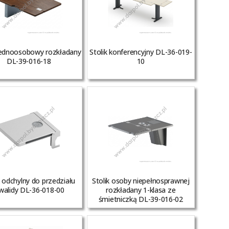
 jednoosobowy rozkładany
Stolik konferencyjny DL-36-019-
DL-39-016-18
10
k odchylny do przedziału
Stolik osoby niepełnosprawnej
walidy DL-36-018-00
rozkładany 1-klasa ze
śmietniczką DL-39-016-02