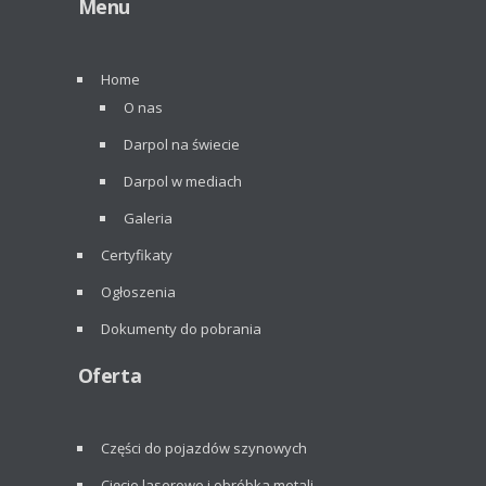
Menu
Home
O nas
Darpol na świecie
Darpol w mediach
Galeria
Certyfikaty
Ogłoszenia
Dokumenty do pobrania
Oferta
Części do pojazdów szynowych
Cięcie laserowe i obróbka metali