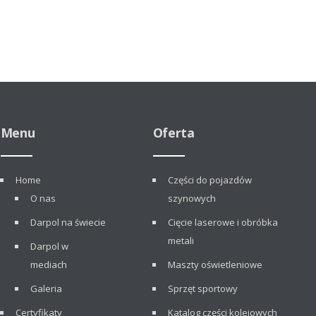
Menu
Oferta
Home
Części do pojazdów
O nas
szynowych
Darpol na świecie
Cięcie laserowe i obróbka
metali
Darpol w
mediach
Maszty oświetleniowe
Galeria
Sprzęt sportowy
Certyfikaty
Katalog części kolejowych