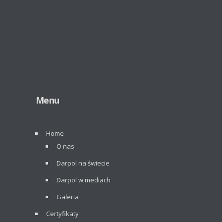
Menu
Home
O nas
Darpol na świecie
Darpol w mediach
Galeria
Certyfikaty