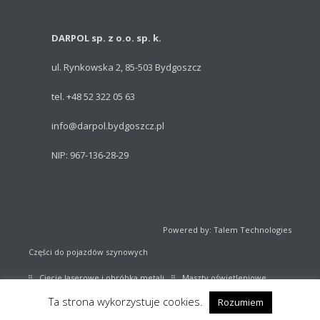
DARPOL sp. z o.o. sp. k.
ul. Rynkowska 2, 85-503 Bydgoszcz
tel. +48 52 322 05 63
info@darpol.bydgoszcz.pl
NIP: 967-136-28-29
Powered by: Talem Technologies
Części do pojazdów szynowych
Cięcie laserowe i obróbka metali
Maszty oświetleniowe
Ta strona wykorzystuje cookies.
Rozumiem
Sprzęt sportowy
Katalog części kolejowych