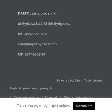
DARPOL sp. z o.o. sp. k.
ul. Rynkowska 2, 85-503 Bydgoszcz
tel. +48 52 322 05 63
info@darpol.bydgoszcz.pl
NIP: 967-136-28-29
Powered by: Talem Technologies
Części do pojazdów szynowych
Cięcie laserowe i obróbka metali
Maszty oświetleniowe
Ta strona wykorzystuje cookies.
Rozumiem
Sprzęt sportowy
Katalog części kolejowych