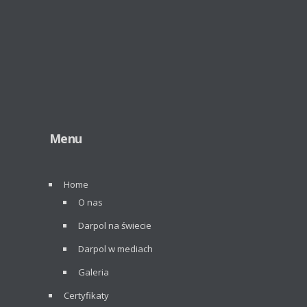
Menu
Home
O nas
Darpol na świecie
Darpol w mediach
Galeria
Certyfikaty