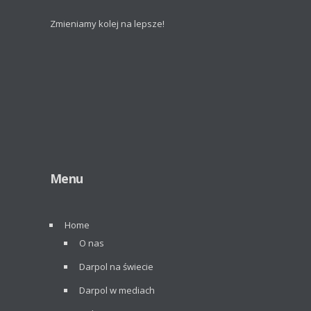
Zmieniamy kolej na lepsze!
Menu
Home
O nas
Darpol na świecie
Darpol w mediach