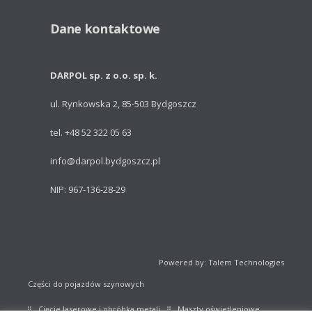
Dane kontaktowe
DARPOL sp. z o.o. sp. k.
ul. Rynkowska 2, 85-503 Bydgoszcz
tel. +48 52 322 05 63
info@darpol.bydgoszcz.pl
NIP: 967-136-28-29
Powered by: Talem Technologies
Części do pojazdów szynowych
Cięcie laserowe i obróbka metali
Maszty oświetleniowe