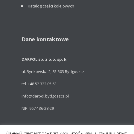
Katalog części kolejowych
Dane kontaktowe
DARPOL sp. z o.o. sp. k.
ul. Rynkowska 2, 85-503 Bydgoszcz
tel. +48 52 322 05 63
info@darpol.bydgoszcz.pl
NIP: 967-136-28-29
Powered by: Talem Technologies
Данный сайт использует куки, чтобы улучшить ваш опыт.