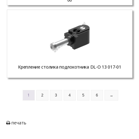
Крепление столика подлокотника DL-O 13 017-01
1
2
3
4
5
6
→
печать