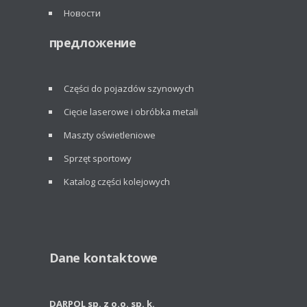
Новости
предложение
Części do pojazdów szynowych
Cięcie laserowe i obróbka metali
Maszty oświetleniowe
Sprzęt sportowy
Katalog części kolejowych
Dane kontaktowe
DARPOL sp. z o.o. sp. k.