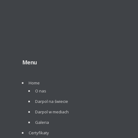
Menu
Home
O nas
Darpol na świecie
Darpol w mediach
Galeria
Certyfikaty