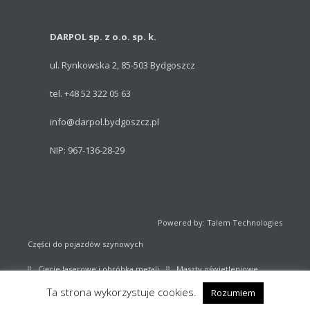
DARPOL sp. z o.o. sp. k.
ul. Rynkowska 2, 85-503 Bydgoszcz
tel. +48 52 322 05 63
info@darpol.bydgoszcz.pl
NIP: 967-136-28-29
Powered by: Talem Technologies
Części do pojazdów szynowych
Cięcie laserowe i obróbka metali
Maszty oświetleniowe
Ta strona wykorzystuje cookies.
Rozumiem
Sprzęt sportowy
Katalog części kolejowych