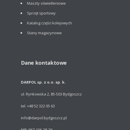
Maszty oświetleniowe
Sprzęt sportowy
Katalog części kolejowych
Stany magazynowe
Dane kontaktowe
DARPOL sp. z o.o. sp. k.
ul. Rynkowska 2, 85-503 Bydgoszcz
tel. +48 52 322 05 63
info@darpol.bydgoszcz.pl
NIP: 967-136-28-29