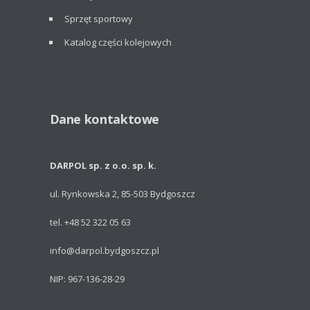
Sprzęt sportowy
Katalog części kolejowych
Dane kontaktowe
DARPOL sp. z o.o. sp. k.
ul. Rynkowska 2, 85-503 Bydgoszcz
tel. +48 52 322 05 63
info@darpol.bydgoszcz.pl
NIP: 967-136-28-29