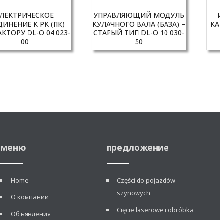
ЛЕКТРИЧЕСКОЕ
УПРАВЛЯЮЩИЙ МОДУЛЬ
ДИНЕНИЕ К PK (ПК)
КУЛАЧНОГО ВАЛА (БАЗА) –
КА
КТОРУ DL-O 04 023-
СТАРЫЙ ТИП DL-O 10 030-
00
50
меню
предложение
Home
Części do pojazdów
szynowych
О компании
Cięcie laserowe i obróbka
Объявления