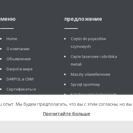
меню
предложение
Home
Części do pojazdów
szynowych
О компании
Cięcie laserowe i obróbka
Объявления
metali
Darpol в мире
Maszty oświetleniowe
DARPOL в СМИ
Sprzęt sportowy
Сертификаты и
Katalog części kolejowych
рекомендации
 опыт. Мы будем предполагать, что вы с этим согласны, но вы
Новости
Прочитайте больше
Maszty oświetleniowe
Sprzęt sportowy
Katalog części kolejowych