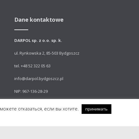
Dane kontaktowe
DARPOL sp. z o.o. sp. k.
ul. Rynkowska 2, 85-503 Bydgoszcz
tel. +48 52 322 05 63
info@darpol.bydgoszcz.pl
NIP: 967-136-28-29
 можете отказаться, если вы хотите.
принимать
Powered by: Talem Technologies