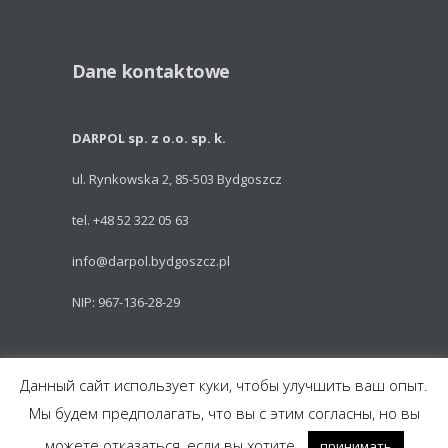
Dane kontaktowe
DARPOL sp. z o.o. sp. k.
ul. Rynkowska 2, 85-503 Bydgoszcz
tel. +48 52 322 05 63
info@darpol.bydgoszcz.pl
NIP: 967-136-28-29
Powered by: Talem Technologies
Данный сайт использует куки, чтобы улучшить ваш опыт.
Мы будем предполагать, что вы с этим согласны, но вы
Części do pojazdów szynowych
можете отказаться, если вы хотите.
принимать
Cięcie laserowe i obróbka metali
Maszty oświetleniowe