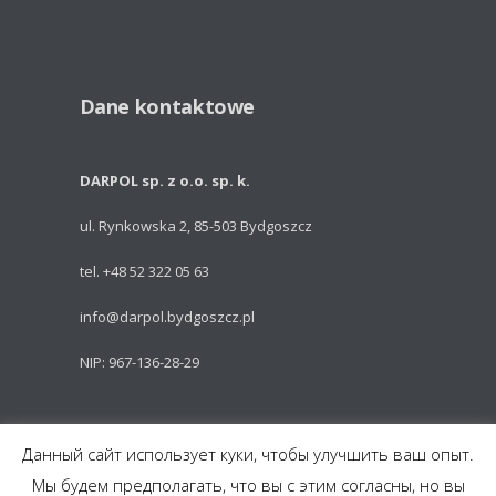
Dane kontaktowe
DARPOL sp. z o.o. sp. k.
ul. Rynkowska 2, 85-503 Bydgoszcz
tel. +48 52 322 05 63
info@darpol.bydgoszcz.pl
NIP: 967-136-28-29
Powered by: Talem Technologies
Данный сайт использует куки, чтобы улучшить ваш опыт.
Мы будем предполагать, что вы с этим согласны, но вы
Części do pojazdów szynowych