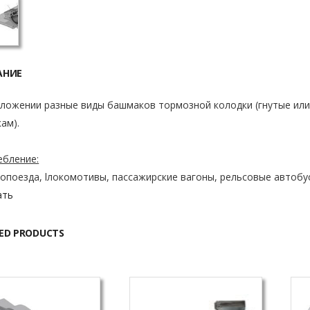
АНИЕ
дложении разные виды башмаков тормозной колодки (гнутые ил
ам).
ебление:
опоезда, lлокомотивы, пассажирские вагоны, рельсовые автобу
ать
ED PRODUCTS