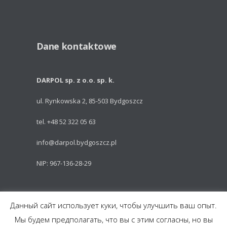
Dane kontaktowe
DARPOL sp. z o.o. sp. k.
ul. Rynkowska 2, 85-503 Bydgoszcz
tel. +48 52 322 05 63
info@darpol.bydgoszcz.pl
NIP: 967-136-28-29
Powered by: Talem Technologies
Данный сайт использует куки, чтобы улучшить ваш опыт.
Мы будем предполагать, что вы с этим согласны, но вы
Części do pojazdów szynowych