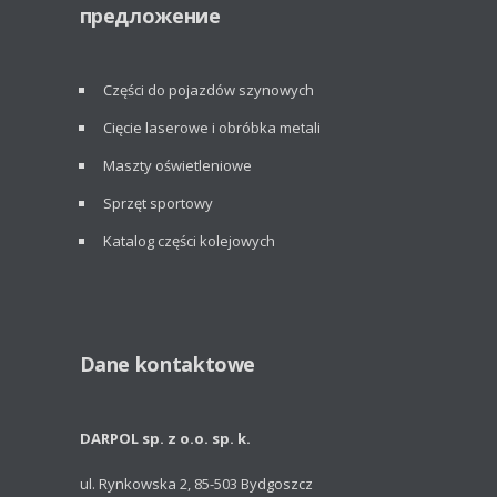
предложение
Części do pojazdów szynowych
Cięcie laserowe i obróbka metali
Maszty oświetleniowe
Sprzęt sportowy
Katalog części kolejowych
Dane kontaktowe
DARPOL sp. z o.o. sp. k.
ul. Rynkowska 2, 85-503 Bydgoszcz