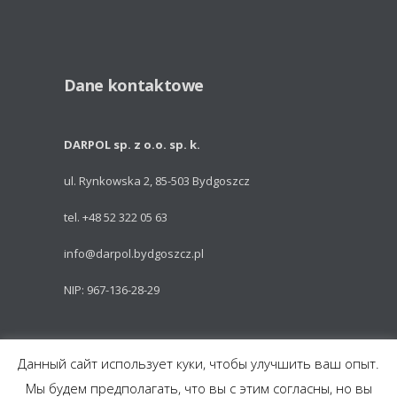
Dane kontaktowe
DARPOL sp. z o.o. sp. k.
ul. Rynkowska 2, 85-503 Bydgoszcz
tel. +48 52 322 05 63
info@darpol.bydgoszcz.pl
NIP: 967-136-28-29
Powered by: Talem Technologies
Данный сайт использует куки, чтобы улучшить ваш опыт.
Мы будем предполагать, что вы с этим согласны, но вы
Części do pojazdów szynowych