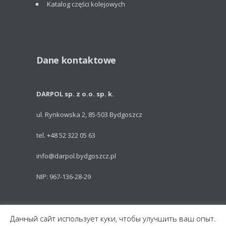
Katalog części kolejowych
Dane kontaktowe
DARPOL sp. z o.o. sp. k.
ul. Rynkowska 2, 85-503 Bydgoszcz
tel. +48 52 322 05 63
info@darpol.bydgoszcz.pl
NIP: 967-136-28-29
Powered by: Talem Technologies
Данный сайт использует куки, чтобы улучшить ваш опыт.