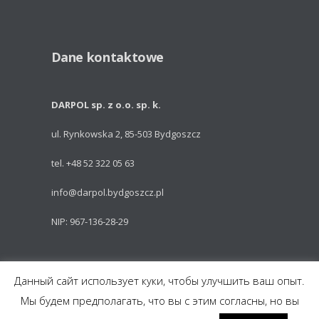
Dane kontaktowe
DARPOL sp. z o.o. sp. k.
ul. Rynkowska 2, 85-503 Bydgoszcz
tel. +48 52 322 05 63
info@darpol.bydgoszcz.pl
NIP: 967-136-28-29
Powered by: Talem Technologies
Данный сайт использует куки, чтобы улучшить ваш опыт.
Мы будем предполагать, что вы с этим согласны, но вы
Części do pojazdów szynowych