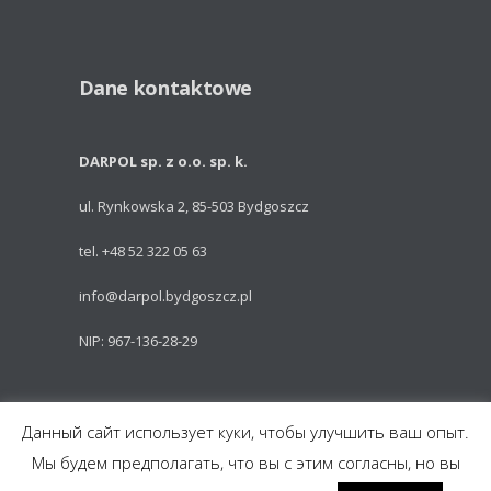
Dane kontaktowe
DARPOL sp. z o.o. sp. k.
ul. Rynkowska 2, 85-503 Bydgoszcz
tel. +48 52 322 05 63
info@darpol.bydgoszcz.pl
NIP: 967-136-28-29
Powered by: Talem Technologies
Данный сайт использует куки, чтобы улучшить ваш опыт.
Мы будем предполагать, что вы с этим согласны, но вы
Części do pojazdów szynowych