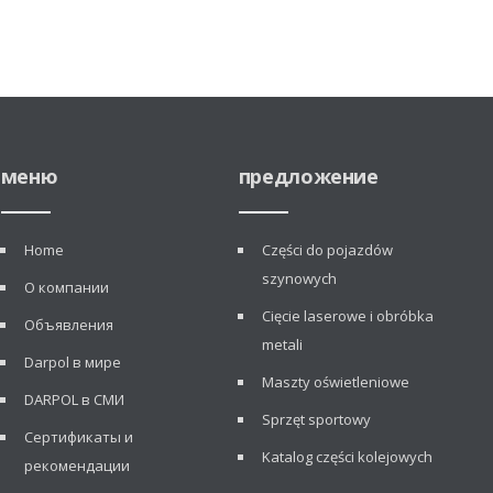
меню
предложение
Home
Części do pojazdów
szynowych
О компании
Cięcie laserowe i obróbka
Объявления
metali
Darpol в мире
Maszty oświetleniowe
DARPOL в СМИ
Sprzęt sportowy
Сертификаты и
Katalog części kolejowych
рекомендации