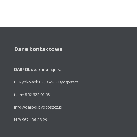
Dane kontaktowe
DARPOL sp. z o.o. sp. k.
ul. Rynkowska 2, 85-503 Bydgoszcz
tel. +48 52 322 05 63
info@darpol.bydgoszcz.pl
NIP: 967-136-28-29