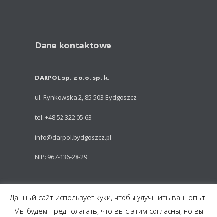
Dane kontaktowe
DARPOL sp. z o.o. sp. k.
ul. Rynkowska 2, 85-503 Bydgoszcz
tel. +48 52 322 05 63
info@darpol.bydgoszcz.pl
NIP: 967-136-28-29
Powered by: Talem Technologies
Данный сайт использует куки, чтобы улучшить ваш опыт.
Мы будем предполагать, что вы с этим согласны, но вы
Części do pojazdów szynowych