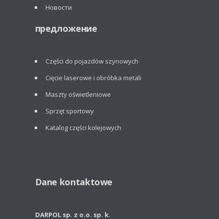
Новости
предложение
Części do pojazdów szynowych
Cięcie laserowe i obróbka metali
Maszty oświetleniowe
Sprzęt sportowy
Katalog części kolejowych
Dane kontaktowe
DARPOL sp. z o.o. sp. k.