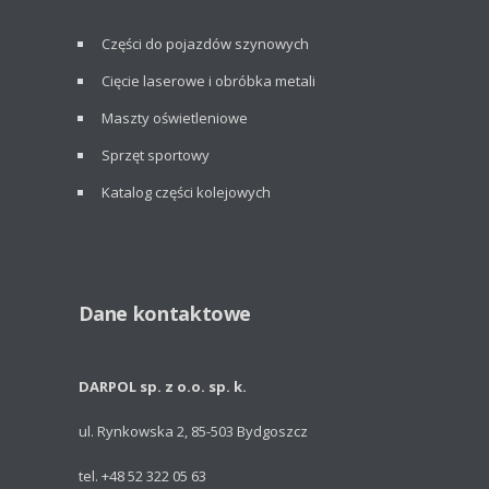
Części do pojazdów szynowych
Cięcie laserowe i obróbka metali
Maszty oświetleniowe
Sprzęt sportowy
Katalog części kolejowych
Dane kontaktowe
DARPOL sp. z o.o. sp. k.
ul. Rynkowska 2, 85-503 Bydgoszcz
tel. +48 52 322 05 63